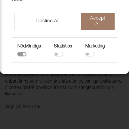
Accept
Decline All
All
Nödvändiga
Statistics
Marketing
Nonwoven Spunbond Black, 70g,
160cm, 250m/rl
1904211
Fibertex SS PP är en nonwoven. Det är en kvalitet som
enbart finns som vit och är slätare än de vanliga kvaliteterna i
Fibertex SS PP används främst inom sängindustrin och
liknande.
Säljs på hela rullar.