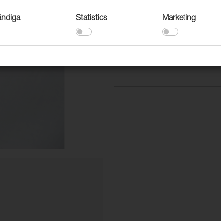
Vit urintät väv.
ndiga
Statistics
Marketing
Krympning efter tvätt: ± 5 %
OEKO-TEX® certifierat.