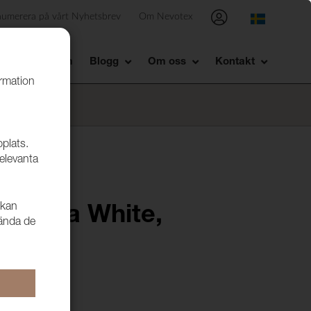
numerera på vårt Nyhetsbrev
Om Nevotex
Showroom
Blogg
Om oss
Kontakt
ormation
bplats.
relevanta
 kan
Medica White,
vända de