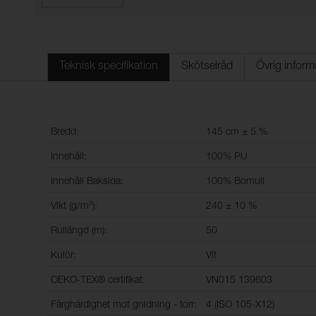
Teknisk specifikation
Skötselråd
Övrig inform
Bredd:
145 cm ± 5 %
Innehåll:
100% PU
Innehåll Baksida:
100% Bomull
Vikt (g/m²):
240 ± 10 %
Rullängd (m):
50
Kulör:
Vit
OEKO-TEX® certifikat:
VN015 139603
Färghärdighet mot gnidning - torr:
4 (ISO 105-X12)