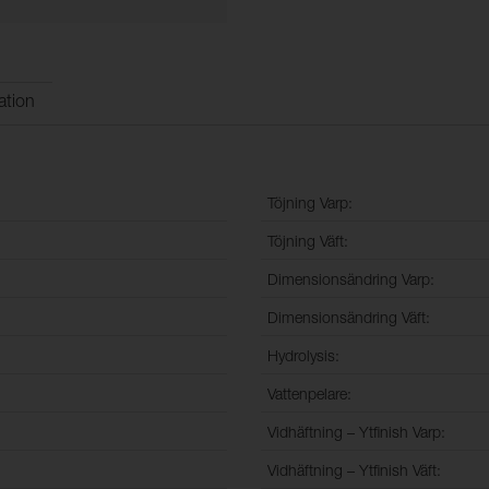
ation
Töjning Varp:
Töjning Väft:
Dimensionsändring Varp:
Dimensionsändring Väft:
Hydrolysis:
Vattenpelare:
Vidhäftning – Ytfinish Varp:
Vidhäftning – Ytfinish Väft: