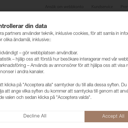
Ansök om webbkonto
Kundservice
Pre
ida
Produkter
Skötselråd
Hållbarhet
Case
trollerar din data
ra partners använder teknik, inklusive cookies, för att samla in inf
r olika ändamål, inklusive::
dvändigt – gör webbplatsen användbar.
atistik – hjälp oss att förstå hur besökare interagerar med vår web
rknadsföring – Används av annonsörer för att hjälpa oss att visa 
nonser i andra kanaler.
 klicka på "Acceptera alla" samtycker du till alla dessa syften. Du
Sjukhusväv 
lja att ange vilka syften du kommer att samtycka till genom att an
e valen och sedan klicka på "Acceptera valda".
140cm
2320142
Decline All
Accept All
Sjukhusväv Medica