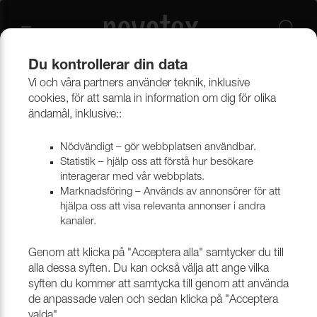
Du kontrollerar din data
Vi och våra partners använder teknik, inklusive
Övrigt
Sytråd
Serafil (polyester)
cookies, för att samla in information om dig för olika
ändamål, inklusive::
Serafil 40-tråd, 1200 meter/kon
Nödvändigt – gör webbplatsen användbar.
Statistik – hjälp oss att förstå hur besökare
interagerar med vår webbplats.
Marknadsföring – Används av annonsörer för att
Filtrera
hjälpa oss att visa relevanta annonser i andra
kanaler.
Genom att klicka på "Acceptera alla" samtycker du till
alla dessa syften. Du kan också välja att ange vilka
syften du kommer att samtycka till genom att använda
de anpassade valen och sedan klicka på "Acceptera
valda".