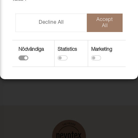
SYTRÅD SERAFIL
40, 1200M/RL
Accept
Till toppen av sidan
Decline All
All
Nödvändiga
Statistics
Marketing