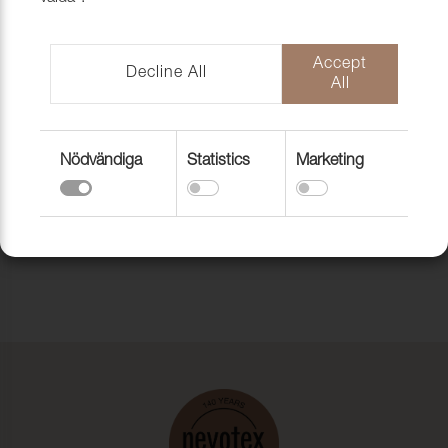
KONTAKTLIM
KONTAKTLIM
CASCO 2960,
CASCO 3831 S9
Accept
40ML
SUPER, 0,3LIT
Decline All
All
Art. nr: 6530001
Art. nr: 6533009
Visa
Visa
Nödvändiga
Statistics
Marketing
Till toppen av sidan