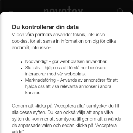
Du kontrollerar din data
Vi och våra partners använder teknik, inklusive
Övrigt
Emballage & Papp
cookies, för att samla in information om dig för olika
ändamål, inklusive::
Mallpapp
Nödvändigt – gör webbplatsen användbar.
Statistik – hjälp oss att förstå hur besökare
interagerar med vår webbplats.
Marknadsföring – Används av annonsörer för att
Filtrera
hjälpa oss att visa relevanta annonser i andra
kanaler.
Till toppen av sidan
Genom att klicka på "Acceptera alla" samtycker du till
alla dessa syften. Du kan också välja att ange vilka
syften du kommer att samtycka till genom att använda
de anpassade valen och sedan klicka på "Acceptera
valda".