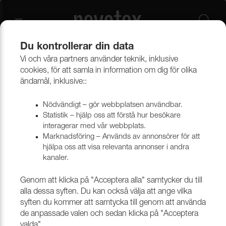
Du kontrollerar din data
Vi och våra partners använder teknik, inklusive
Övrigt
Band, Linor & Snöre
Elastrong
cookies, för att samla in information om dig för olika
ändamål, inklusive::
Till rygg & nacke
Nödvändigt – gör webbplatsen användbar.
Statistik – hjälp oss att förstå hur besökare
interagerar med vår webbplats.
Marknadsföring – Används av annonsörer för att
Filtrera
hjälpa oss att visa relevanta annonser i andra
kanaler.
Genom att klicka på "Acceptera alla" samtycker du till
alla dessa syften. Du kan också välja att ange vilka
syften du kommer att samtycka till genom att använda
de anpassade valen och sedan klicka på "Acceptera
valda".