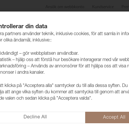
Ansök om webbkonto
Kundservice
Pre
ida
Produkter
Skötselråd
Hållbarhet
Case
trollerar din data
ra partners använder teknik, inklusive cookies, för att samla in inf
r olika ändamål, inklusive::
dvändigt – gör webbplatsen användbar.
atistik – hjälp oss att förstå hur besökare interagerar med vår web
olyester
rknadsföring – Används av annonsörer för att hjälpa oss att visa 
nonser i andra kanaler.
 klicka på "Acceptera alla" samtycker du till alla dessa syften. Du
lja att ange vilka syften du kommer att samtycka till genom att an
e valen och sedan klicka på "Acceptera valda".
Decline All
Accept All