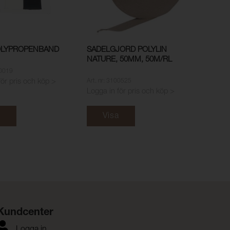
OLYPROPENBAND
SADELGJORD POLYLIN
NATURE, 50MM, 50M/RL
60019
Art. nr: 3100525
för pris och köp >
Logga in för pris och köp >
a
Visa
Kundcenter
Logga in