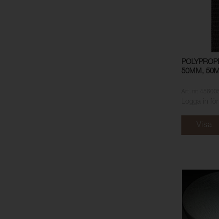
POLYPROP
50MM, 50M
Art. nr: 45600
Logga in för
Visa