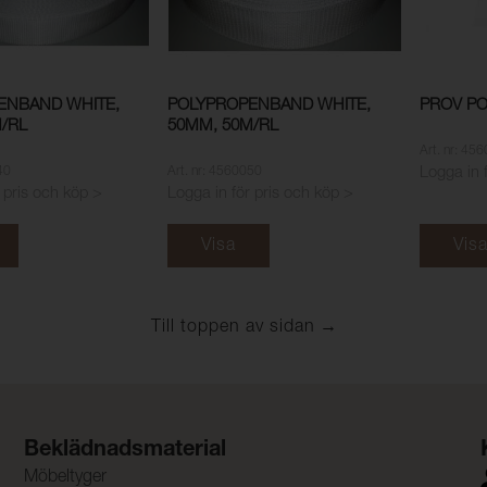
ENBAND WHITE,
POLYPROPENBAND WHITE,
PROV P
/RL
50MM, 50M/RL
Art. nr: 45
40
Art. nr: 4560050
Logga in 
 pris och köp >
Logga in för pris och köp >
Visa
Vis
Till toppen av sidan
Beklädnadsmaterial
Möbeltyger