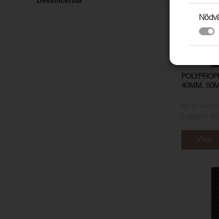
Desinficerbar
Nödvä
POLYPROP
40MM, 50M
Art. nr: 45600
Logga in för
Visa