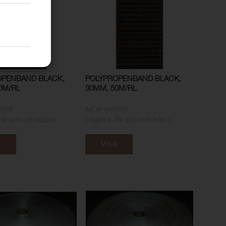
OPENBAND BLACK,
POLYPROPENBAND BLACK,
0M/RL
30MM, 50M/RL
60026
Art. nr: 4560031
för pris och köp >
Logga in för pris och köp >
a
Visa