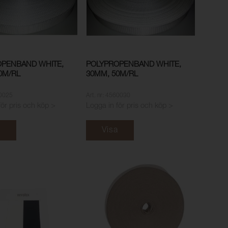
PENBAND WHITE,
POLYPROPENBAND WHITE,
0M/RL
30MM, 50M/RL
60025
Art. nr: 4560030
för pris och köp >
Logga in för pris och köp >
a
Visa