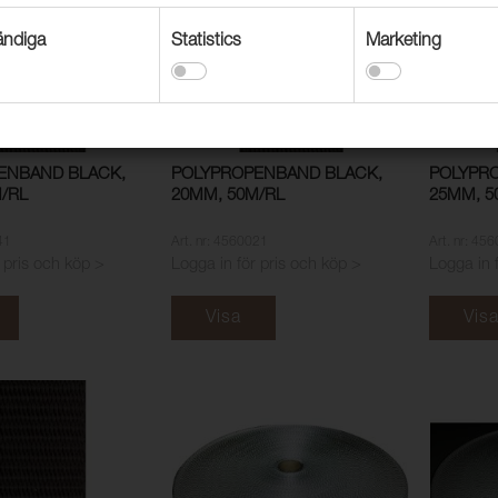
ndiga
Statistics
Marketing
ENBAND BLACK,
POLYPROPENBAND BLACK,
POLYPR
/RL
20MM, 50M/RL
25MM, 5
41
Art. nr: 4560021
Art. nr: 45
 pris och köp >
Logga in för pris och köp >
Logga in 
Visa
Vis