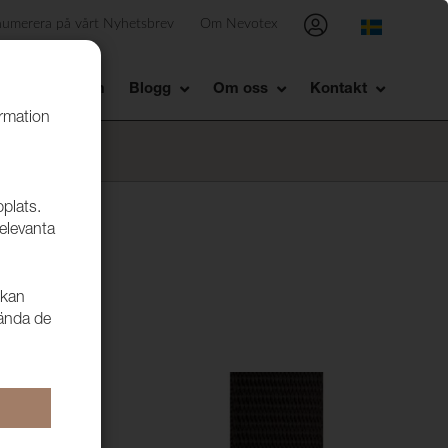
numerera på vårt Nyhetsbrev
Om Nevotex
Showroom
Blogg
Om oss
Kontakt
ormation
bplats.
relevanta
 kan
vända de