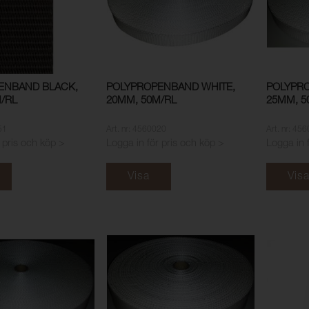
ENBAND BLACK,
POLYPROPENBAND WHITE,
POLYPRO
/RL
20MM, 50M/RL
25MM, 5
51
Art. nr: 4560020
Art. nr: 45
 pris och köp >
Logga in för pris och köp >
Logga in 
Visa
Vis