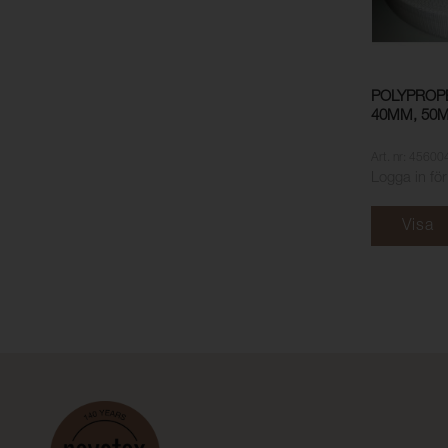
POLYPROP
40MM, 50M
Art. nr: 45600
Logga in för
Visa