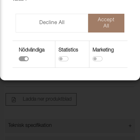
Accept
Decline All
All
Nödvändiga
Statistics
Marketing
Tyg Buster 22 Turqouise 6100-219303
9800006
Ladda ner produktblad
+
Teknisk specifikation