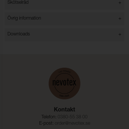
+
Skötselråd
Martindale:
45000 (ISO 12947-2)
Färgändring:
4-5
+
Övrig information
Pilling:
5 (ISO 12945-2)
Färghärdighet mot
4-5 (ISO 105-X12)
+
Downloads
gnidning - torr:
Färghärdighet mot
4-5 (ISO 105-X12)
gnidning - våt:
Ljusäkthet:
≥ 5 (ISO 105-B02)
Sömskridning Varp:
3,5 mm (ISO 13936-2)
Sömskridning Väft:
3,3 mm (ISO 13936-2)
Dragbrottsgräns Varp:
2446,4 N (ISO 13934-1)
Kontakt
Dragbrottsgräns Väft:
407,7 N (ISO 13934-1)
Telefon:
0380-55 38 00
Rivstyrka Varp:
154,1 N (ISO 13937-3)
E-post:
order@nevotex.se