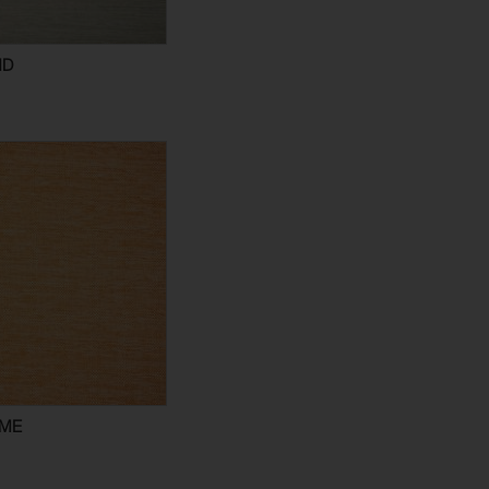
ND
AME