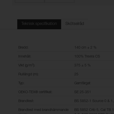
Teknisk specifikation
Skötselråd
Bredd:
140 cm ± 2 %
Innehåll:
100% Trevira CS
Vikt (g/m²):
375 ± 5 %
Rullängd (m):
25
Typ:
Garnfärgat
OEKO-TEX® certifikat:
SE 25-351
Brandtest:
BS 5852-1 Source 0 & 1
Brandtest med brandhämmande
BS 5852 Crib 5, Cal TB 