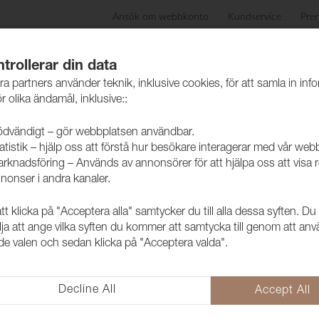
Ansök om webbkonto
Kundservice
Pre
ida
Produkter
Skötselråd
Hållbarhet
Case
trollerar din data
ra partners använder teknik, inklusive cookies, för att samla in inf
r olika ändamål, inklusive::
dvändigt – gör webbplatsen användbar.
atistik – hjälp oss att förstå hur besökare interagerar med vår web
vkollektioner möbeltyger
rknadsföring – Används av annonsörer för att hjälpa oss att visa 
nonser i andra kanaler.
 klicka på "Acceptera alla" samtycker du till alla dessa syften. Du
Folder Stud
lja att ange vilka syften du kommer att samtycka till genom att an
e valen och sedan klicka på "Acceptera valda".
1032535
Färgkarta för samtliga kulörer i
Decline All
Accept All
Användningsområden