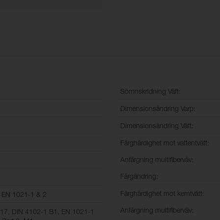
Sömnskridning Väft:
Dimensionsändring Varp:
Dimensionsändring Väft:
Färghärdighet mot vattentvätt:
Anfärgning multifiberväv:
Färgändring:
Färghärdighet mot kemtvätt:
, EN 1021-1 & 2
Anfärgning multifiberväv:
117, DIN 4102-1 B1, EN 1021-1