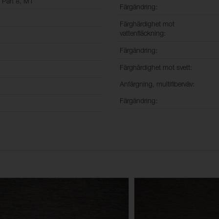
 Part 8, M1
Färgändring:
Färghärdighet mot
vattenfläckning:
Färgändring:
Färghärdighet mot svett:
Anfärgning, multifiberväv:
Färgändring: