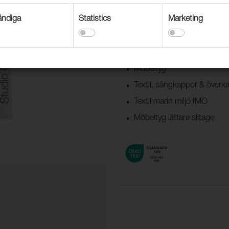
Dekorationstextil
ndiga
Statistics
Marketing
Textil båt & husvagn
Möbeltyg offentlig miljö
Gardin och draperi
Möbeltyg
Textil, sängkappor & överk
Textil marin miljö IMO
Möbeltyg lättare slitage