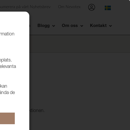
numerera på vårt Nyhetsbrev
Om Nevotex
Showroom
Blogg
Om oss
Kontakt
ormation
bplats.
relevanta
 kan
io CS
vända de
 Studio CS kollektionen.