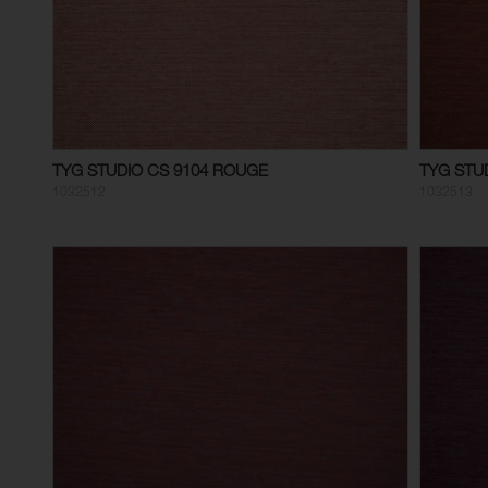
TYG STUDIO CS 9104 ROUGE
TYG STU
1032512
1032513