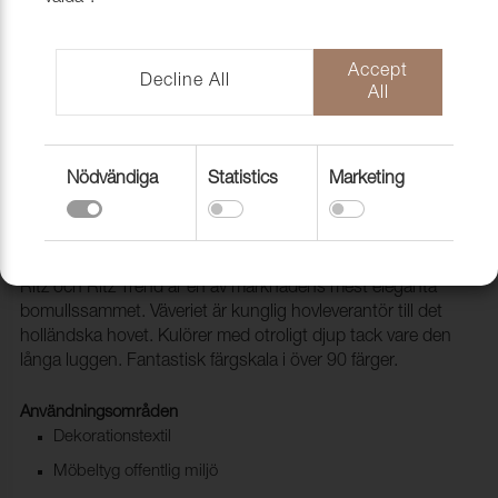
Accept
Decline All
All
Nödvändiga
Statistics
Marketing
Folder Ritz & Ritz Trend
1028599
Ritz och Ritz Trend är en av marknadens mest eleganta
bomullssammet. Väveriet är kunglig hovleverantör till det
holländska hovet. Kulörer med otroligt djup tack vare den
långa luggen. Fantastisk färgskala i över 90 färger.
Användningsområden
Dekorationstextil
Möbeltyg offentlig miljö