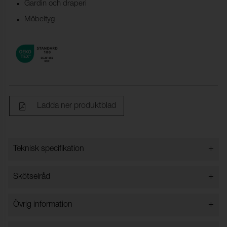
Gardin och draperi
Möbeltyg
Ladda ner produktblad
+
Teknisk specifikation
+
Skötselråd
Bredd:
140 cm ±2 cm
Innehåll:
83% Bomull, 9% Modal, 8%
Får ej tvättas i vatten
+
Övrig information
Polyester
Kemtvätt
Vikt (g/m²):
460