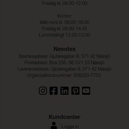
Rivstyrka Väft:
28 N (ISO 13937-3)
Fredag kl. 08.00-12.00
Ljudabsorption:
Klass B αw 0,80 (ISO 354)
Kontor:
Dimensionsändring Varp:
< 2,5 % (ISO 5077)
Mån-tors kl. 08.00-16.00
Fredag kl. 08.00-14.45
Dimensionsändring Väft:
< 2,5 % (ISO 5077)
Lunchstängt 12.00-13.00
Nevotex
Besöksadress: Gjutaregatan 8, 571 42 Nässjö
Postadress: Box 235, SE-571 23 Nässjö
Leveransadress: Gjutaregatan 8, 571 42 Nässjö
Organisationsnummer: 556220-7752
Kundcenter
Logga in