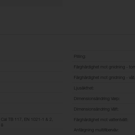
Pilling:
Färghärdighet mot gnidning - torr
Färghärdighet mot gnidning - våt
Ljusäkthet:
Dimensionsändring Varp:
Dimensionsändring Väft:
 Cal TB 117, EN 1021-1 & 2,
Färghärdighet mot vattentvätt:
 8
Anfärgning multifiberväv: