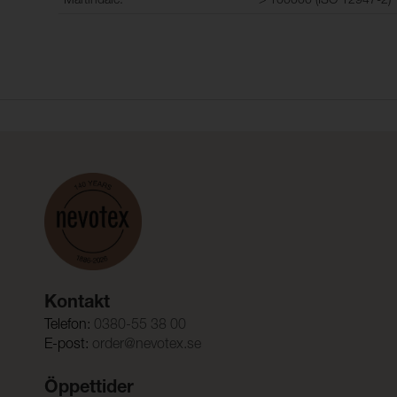
Martindale:
> 100000 (ISO 12947-2)
Kontakt
Telefon:
0380-55 38 00
E-post:
order@nevotex.se
Öppettider