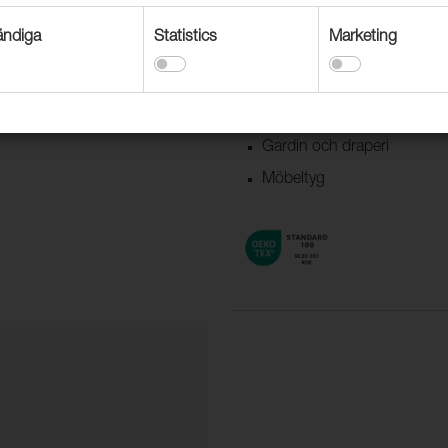
Användningsområden
ndiga
Statistics
Marketing
Dekorationstextil
Textil båt & husvagn
Möbeltyg offentlig miljö
Gardin och draperi
Möbeltyg