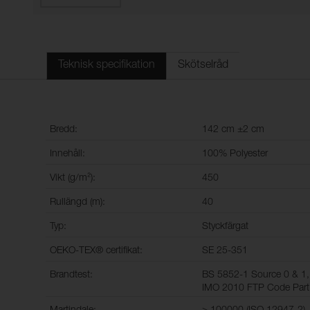
Teknisk specifikation
Skötselråd
Bredd:
142 cm ±2 cm
Innehåll:
100% Polyester
Vikt (g/m²):
450
Rullängd (m):
40
Typ:
Styckfärgat
OEKO-TEX® certifikat:
SE 25-351
Brandtest:
BS 5852-1 Source 0 & 1,
IMO 2010 FTP Code Part