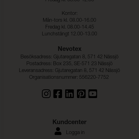
Fredag kl. 08.00-12.00
Färghärdighet mot
ISO 105-C10
Kontor:
vattentvätt:
Mån-tors kl. 08.00-16.00
Anfärgning multifiberväv:
4-5
Fredag kl. 08.00-14.45
Lunchstängt 12.00-13.00
Färgändring:
4-5
Nevotex
Besöksadress: Gjutaregatan 8, 571 42 Nässjö
Postadress: Box 235, SE-571 23 Nässjö
Leveransadress: Gjutaregatan 8, 571 42 Nässjö
Organisationsnummer: 556220-7752
Kundcenter
Logga in