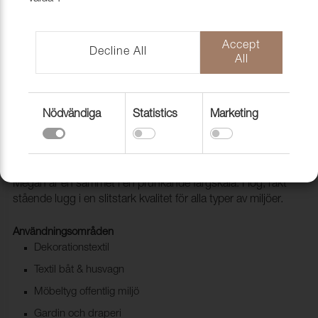
Accept
Decline All
All
Nödvändiga
Statistics
Marketing
Folder Megan
1061098
Megan är en sammet i en prunkande färgskala. Hög, rakt
stående lugg i en slitstark kvalitet för alla typer av miljöer.
Användningsområden
Dekorationstextil
Textil båt & husvagn
Möbeltyg offentlig miljö
Gardin och draperi