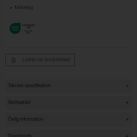
Möbeltyg
Ladda ner produktblad
+
Teknisk specifikation
+
Skötselråd
Bredd:
142 cm ±2 cm
Innehåll:
100% Polyester
Vattentvätt 40 grader
+
Övrig information
Vikt (g/m²):
450
Kemtvätt
Strykning på max. 100°C
Typ:
Styckfärgat
+
Downloads