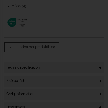
Möbeltyg
Ladda ner produktblad
+
Teknisk specifikation
+
Skötselråd
Bredd:
140 cm ± 2 %
Innehåll:
100% Trevira CS
Vattentvätt 60 grader
+
Övrig information
Vikt (g/m²):
420 ± 5 %
Kemtvätt
Strykning på max. 100°C
Typ:
Garnfärgat
+
Downloads