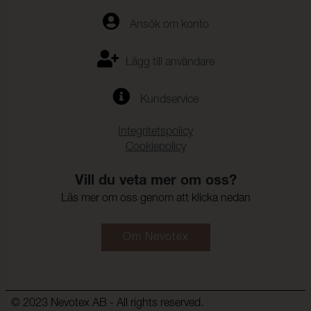
Anfärgning multifiberväv:
5
Färgändring:
5
Ansök om konto
Färghärdighet mot
ISO 105-E16
vattenfläckning:
Lägg till användare
Färgändring:
5
Kundservice
Färghärdighet mot svett:
(ISO 105-E04)
Integritetspolicy
Anfärgning, multifiberväv:
5
Cookiepolicy
Färgändring:
5
Vill du veta mer om oss?
Läs mer om oss genom att klicka nedan
Om Nevotex
© 2023 Nevotex AB - All rights reserved.