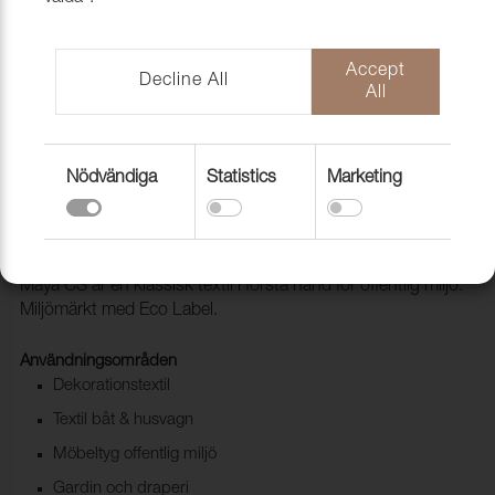
Accept
Decline All
All
Nödvändiga
Statistics
Marketing
Folder Maya CS
1019199
Maya CS är en klassisk textil i första hand för offentlig miljö.
Miljömärkt med Eco Label.
Användningsområden
Dekorationstextil
Textil båt & husvagn
Möbeltyg offentlig miljö
Gardin och draperi