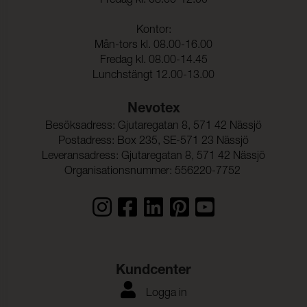
Fredag kl. 08.00-12.00
Ljusäkthet:
7 (ISO 105-B02)
Sömnskridning Varp:
0,7 mm (ISO 13936-2)
Kontor:
Mån-tors kl. 08.00-16.00
Fredag kl. 08.00-14.45
Sömnskridning Väft:
0,7 mm (ISO 13936-2)
Lunchstängt 12.00-13.00
Rivstyrka Varp:
250,7 N (ISO 13937-3)
Nevotex
Rivstyrka Väft:
111,3 N (ISO 13937-3)
Besöksadress: Gjutaregatan 8, 571 42 Nässjö
Dimensionsändring Varp:
- 2,0 % (ISO 5077)
Postadress: Box 235, SE-571 23 Nässjö
Leveransadress: Gjutaregatan 8, 571 42 Nässjö
Dimensionsändring Väft:
- 4,5 % (ISO 5077)
Organisationsnummer: 556220-7752
Färghärdighet mot
ISO 105-C06
vattentvätt:
Anfärgning multifiberväv:
5
Färgändring:
5
Kundcenter
Färghärdighet mot
ISO 105-D01
kemtvätt:
Logga in