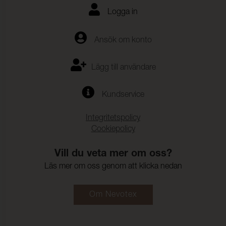
Färgändring:
5
Logga in
Färghärdighet mot svett:
(ISO 105-E04)
Ansök om konto
Anfärgning, multifiberväv:
4-5
Färgändring:
4-5
Lägg till användare
Kundservice
Integritetspolicy
Cookiepolicy
Vill du veta mer om oss?
Läs mer om oss genom att klicka nedan
Om Nevotex