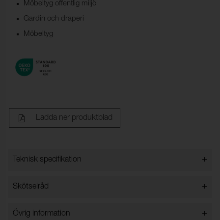
Möbeltyg offentlig miljö
Gardin och draperi
Möbeltyg
Ladda ner produktblad
+
Teknisk specifikation
+
Skötselråd
Bredd:
140 cm ±2 cm
Innehåll:
100% POLYESTER FR
Vattentvätt 60 grader
+
Övrig information