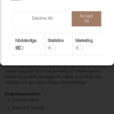
Accept
Decline All
All
Nödvändiga
Statistics
Marketing
Folder Grand Lazio Velvet
1008930
Grand Lazio Velvet är en modern sammet i brända toner och
med en lugg som är en mix av matta och blanka garner.
Artikeln är speciellt framtagen för miljöer som kräver hög
slitstyrka och den klarar många olika brandkrav.
Användningsområden
Dekorationstextil
Textil båt & husvagn