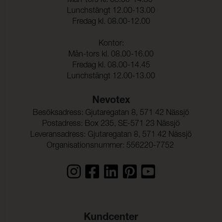
Mån-tors kl. 08.00-14.30
Lunchstängt 12.00-13.00
Ljusäkthet:
5-6 (ISO 105-B02)
Fredag kl. 08.00-12.00
Kontor:
Sömnskridning Varp:
2,0 mm (ISO 13936-2)
Mån-tors kl. 08.00-16.00
Sömnskridning Väft:
2,0 mm (ISO 13936-2)
Fredag kl. 08.00-14.45
Lunchstängt 12.00-13.00
Dragbrottsgräns Varp:
810 N (ISO 13934-1)
Dragbrottsgräns Väft:
620 N (ISO 13934-1)
Nevotex
Besöksadress: Gjutaregatan 8, 571 42 Nässjö
Rivstyrka Varp:
40 N (ISO 13937-3)
Postadress: Box 235, SE-571 23 Nässjö
Rivstyrka Väft:
40 N (ISO 13937-3)
Leveransadress: Gjutaregatan 8, 571 42 Nässjö
Organisationsnummer: 556220-7752
Ljudabsorption:
Klass C αw 0,75 (ISO 354)
Dimensionsändring Varp:
- 0,5 % (ISO 5077)
Dimensionsändring Väft:
- 1,5 % (ISO 5077)
Färghärdighet mot
ISO 105-E16
vattenfläckning:
Kundcenter