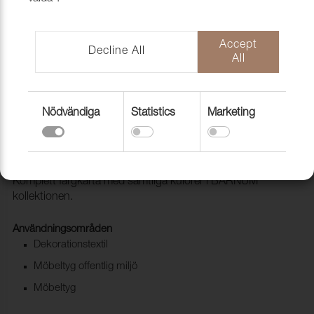
Accept
Decline All
All
Nödvändiga
Statistics
Marketing
Folder Barnum 2.0
1025098
Komplett färgkarta med samtliga kulörer i BARNUM
kollektionen.
Användningsområden
Dekorationstextil
Möbeltyg offentlig miljö
Möbeltyg