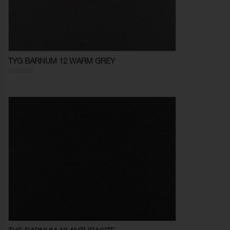
Dragbrottsgräns Väft:
640 N (ISO 13934-2)
Rivstyrka Varp:
≥ 180 N (ISO 13937-3)
Rivstyrka Väft:
≥ 180 N (ISO 13937-3)
TYG BARNUM 12 WARM GREY
Dimensionsändring Varp:
- 4,8 %
1025002
Dimensionsändring Väft:
- 3,1 %
Färghärdighet mot
ISO 105-E16
vattenfläckning:
Färgändring:
4-5
Färghärdighet mot svett:
(ISO 105-E04)
Anfärgning, multifiberväv:
4-5
Färgändring:
4-5