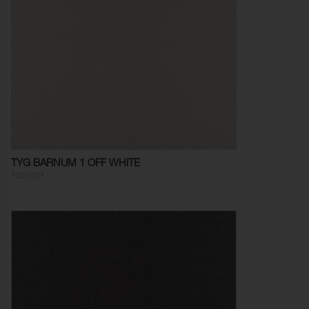
Brandtest:
BS 5852-1 Source 0 & 1, Cal
TB 117, EN 1021-1 & 2, IMO
2010 FTP Code Part 8
Martindale:
60000 (ISO 12947-2)
Färgändring:
4-5
Pilling:
4 (ISO 12945-2)
Färghärdighet mot
4-5 (ISO 105-X12)
gnidning - torr:
TYG BARNUM 1 OFF WHITE
Färghärdighet mot
4-5 (ISO 105-X12)
1025001
gnidning - våt:
Ljusäkthet:
5 (ISO 105-B02)
Sömnskridning Varp:
1,8 mm (ISO 13936-2)
Sömnskridning Väft:
2,4 mm (ISO 13936-2)
Dragbrottsgräns Varp:
540 N (ISO 13934-2)