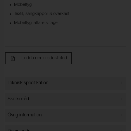
Möbeltyg
Textil, sängkappor & överkast
Möbeltyg lättare slitage
Ladda ner produktblad
+
Teknisk specifikation
+
Skötselråd
Bredd:
137 cm ±2 cm
Innehåll:
100% Ull
Får ej tvättas i vatten
+
Övrig information
Vikt (g/m²):
383
Kemtvätt
Slitstark,
Miljövänlig, Återvinningsbar, Biologiskt
Strykning på max 150°C
Rullängd (m):
30