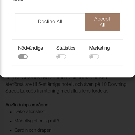
Accept
Decline All
All
Nödvändiga
Statistics
Marketing
Tyg Kilkerran Moonstone
1080019
Ett unikt utbud av ullrutor för både hemmiljö och offentliga
projekt. Används överallt från traditionella brittiska
återförsäljare till 5-stjärniga hotell, och även på 10 Downing
Street. Luxuös framtoning med alla ullens fördelar.
Användningsområden
Dekorationstextil
Möbeltyg offentlig miljö
Gardin och draperi