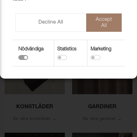
MÖBELTYGER
LÄDER & SKINN
Accept
Se våra möbeltyger
Se våra läder och skinn
Decline All
All
Nödvändiga
Statistics
Marketing
KONSTLÄDER
GARDINER
Se våra konstläder
Se våra gardiner