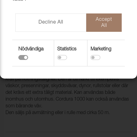
Accept
Decline All
All
Nödvändiga
Statistics
Marketing
Prov Cordura
1210223
Cordura är en väv som är perfekt när det ställs extra höga
krav på nötningstålighet. Den är utmärkt till exempelvis
väskor, presenningar, skyddsvävar, dynor, rullstolar eller där
det krävs ett extra tåligt material. Kan användas både
inomhus och utomhus. Cordura 1000 kan också användas
som bärande väv.
Den säljs på avmätning eller i rulle med cirka 50 m.