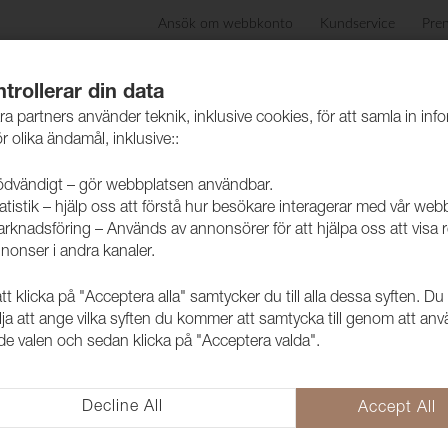
Ansök om webbkonto
Kundservice
Pre
ida
Produkter
Skötselråd
Hållbarhet
Case
trollerar din data
ra partners använder teknik, inklusive cookies, för att samla in inf
r olika ändamål, inklusive::
dvändigt – gör webbplatsen användbar.
atistik – hjälp oss att förstå hur besökare interagerar med vår web
rknadsföring – Används av annonsörer för att hjälpa oss att visa 
nonser i andra kanaler.
 klicka på "Acceptera alla" samtycker du till alla dessa syften. Du
Katalog Möb
lja att ange vilka syften du kommer att samtycka till genom att an
e valen och sedan klicka på "Acceptera valda".
Keder
3304199
Decline All
Accept All
Fullständig katalog med möbelsn
och färger vi lagerför.