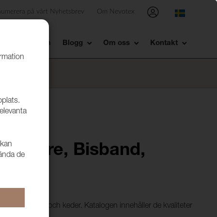
numerera på vårt Nyhetsbrev
Om Nevotex
Showroom
Blogg
Om oss
Kontakt
ormation
bplats.
relevanta
 kan
elsnöre, Bisband,
vända de
öre, bisband och keder. Katalogen innehåller de kvaliteter