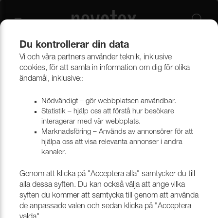
Du kontrollerar din data
Vi och våra partners använder teknik, inklusive
Övrigt
Knappar, Lister & Profiler
Klädda knappar & metallknappar
cookies, för att samla in information om dig för olika
ändamål, inklusive::
Övriga tillbehör
Nödvändigt – gör webbplatsen användbar.
Statistik – hjälp oss att förstå hur besökare
interagerar med vår webbplats.
Marknadsföring – Används av annonsörer för att
Filtrera
hjälpa oss att visa relevanta annonser i andra
kanaler.
Genom att klicka på "Acceptera alla" samtycker du till
alla dessa syften. Du kan också välja att ange vilka
syften du kommer att samtycka till genom att använda
de anpassade valen och sedan klicka på "Acceptera
valda".