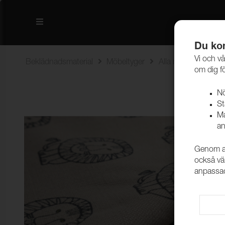
Du kon
Vi och vå
Beklädnadsmaterial
Möbeltyger
Alla möbeltyger
om dig fö
Nö
St
Ma
an
Genom att
också vä
anpassad