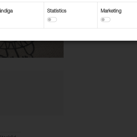
Textil, sängkappor & överk
ndiga
Statistics
Marketing
Möbeltyg lättare slitage