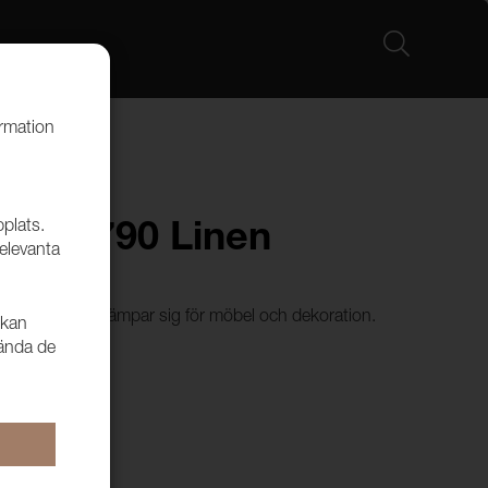
ormation
bplats.
k / 3790 Linen
relevanta
nnekvalitet som lämpar sig för möbel och dekoration.
 kan
a Larson.
vända de