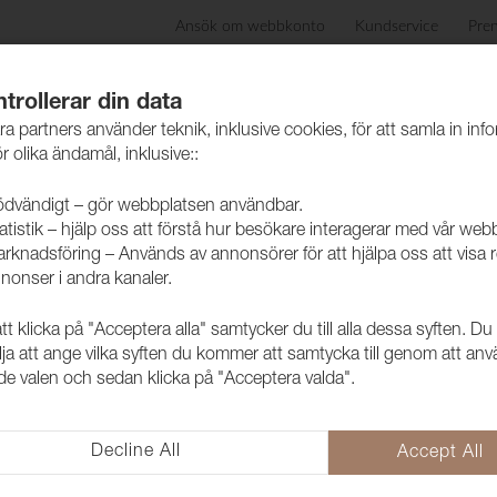
Ansök om webbkonto
Kundservice
Pre
ida
Produkter
Skötselråd
Hållbarhet
Case
trollerar din data
ra partners använder teknik, inklusive cookies, för att samla in inf
r olika ändamål, inklusive::
dvändigt – gör webbplatsen användbar.
atistik – hjälp oss att förstå hur besökare interagerar med vår web
skinn
rknadsföring – Används av annonsörer för att hjälpa oss att visa 
nonser i andra kanaler.
 klicka på "Acceptera alla" samtycker du till alla dessa syften. Du
Konstläder F
lja att ange vilka syften du kommer att samtycka till genom att an
e valen och sedan klicka på "Acceptera valda".
Moss
2133179
Decline All
Accept All
Fjord Vintage är OEKO-TEX® cer
globala marknaden.