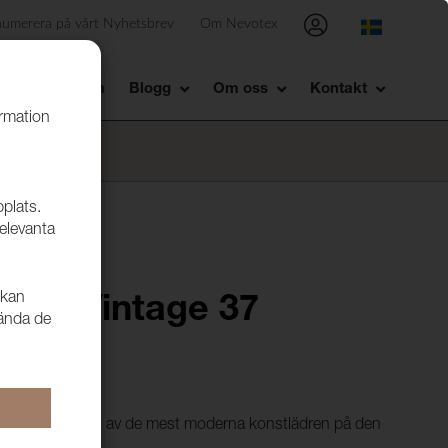
numerera på vårt Nyhetsbrev
Om Nevotex
Showroom
Blogg
Om oss
Kontakt
ormation
bplats.
relevanta
 kan
jord Vintage 37
vända de
tifierat och ett av de mest moderna konstlädren på den