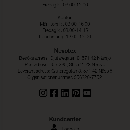
Färgändring:
5
Fredag kl. 08.00-12.00
Färghärdighet mot svett:
4-5 (ISO 105-E04)
Kontor:
Färghärdighet mot
4-5 (ISO 105-E02)
Mån-tors kl. 08.00-16.00
saltvatten:
Fredag kl. 08.00-14.45
Lunchstängt 12.00-13.00
Bestämning av
> 700 kPa (ISO 3303-2)
sprängningsstyrka:
Nevotex
Genomsläpplighet av
505 g/m² x 1 day (DIN 53122-
Besöksadress: Gjutaregatan 8, 571 42 Nässjö
vattenånga:
1)
Postadress: Box 235, SE-571 23 Nässjö
Luftgenomsläpplighet:
1,4 l/dm² x 1 min (ISO 9237)
Leveransadress: Gjutaregatan 8, 571 42 Nässjö
Organisationsnummer: 556220-7752
Kundcenter
Logga in