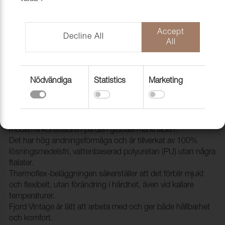
Accept
Decline All
All
Nödvändiga
Statistics
Marketing
Konstläder Fjord Vintage 10 Brown
2133175
Fjord Vintage är OEKO-TEX® certifierat och ett av de mest
moderna konstlädren på den globala marknaden.
Det har hög andningsförmåga och är tillverkat av 100%
lösningsmedelsfri, vattenbaserad polyuretan (PU) utan några
ftalater.
Thermoflex-beläggningen säkerställer att det förblir mjukt
och flexibelt, utan förändring i hårdhet, även vid kallare
temperaturer.
Fjord Vintage är lätt att arbeta med och ger både hållbarhet
och komfort.