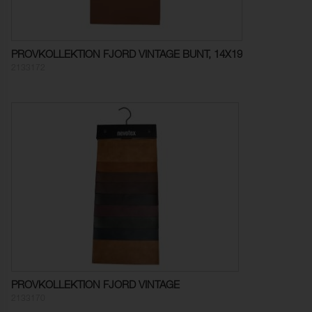
Böjningsstyrka:
> 100000 (DIN 53359)
Tested cleaning products
Färghärdighet mot
5 (ISO 105-X12)
gnidning - torr:
PROVKOLLEKTION FJORD VINTAGE BUNT, 14X19
Färghärdighet mot
5 (ISO 105-X12)
2133172
gnidning - våt:
Ljusäkthet:
> 6 (ISO 105-B02)
Tålighet hos ytfinish mot
-40°C (EN 1876-1)
sprickbildning i kallt
tillstånd:
Sömnskridning Varp:
1,5 mm (ISO 13936-2)
Sömnskridning Väft:
1,5 mm (ISO 13936-2)
Dragbrottsgräns Varp:
1478 N (ISO 1421)
Dragbrottsgräns Väft:
755 N (ISO 1421)
PROVKOLLEKTION FJORD VINTAGE
Töjning Varp:
8,9 % (ISO 1421)
2133170