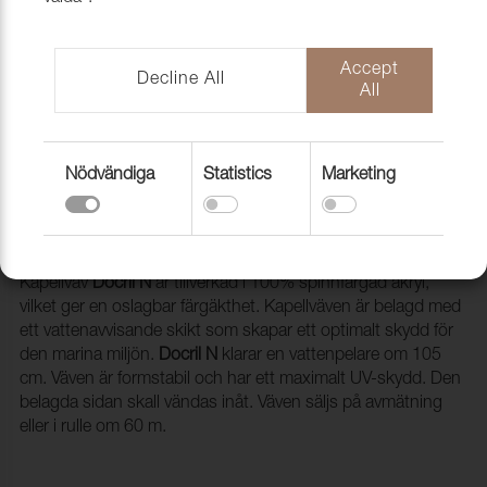
Accept
Decline All
All
Nödvändiga
Statistics
Marketing
Kapellväv Docril N 098 Anthracite,
153cm
1200217
Kapellväv
Docril N
är tillverkad i 100% spinnfärgad akryl,
vilket ger en oslagbar färgäkthet. Kapellväven är belagd med
ett vattenavvisande skikt som skapar ett optimalt skydd för
den marina miljön.
Docril N
klarar en vattenpelare om 105
cm. Väven är formstabil och har ett maximalt UV-skydd. Den
belagda sidan skall vändas inåt. Väven säljs på avmätning
eller i rulle om 60 m.