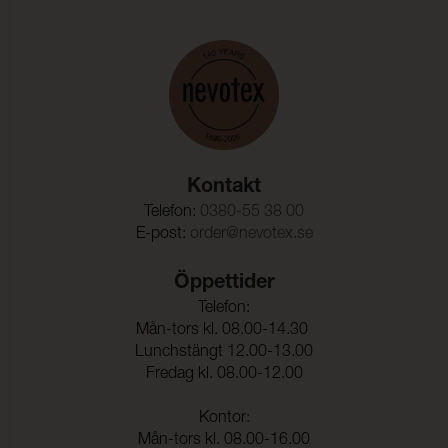
effekt är mer märkbar i ljusare kulörer på grund av hur
Ljusäkthet:
7-8 (ISO 105-B02)
ljus interagerar med tygets veck och texturer.
Dragbrottsgräns Varp:
147 daN/5cm (ISO 13934-1)
Dragbrottsgräns Väft:
75 daN/5cm (ISO 13934-1)
Rivstyrka Varp:
5 daN
Kontakt
Rivstyrka Väft:
3 daN
Telefon:
0380-55 38 00
Vattenpelare:
105 cmwc (ISO 811)
E-post:
order@nevotex.se
Färghärdighet mot
5 (ISO 105-E03)
klorerat vatten:
Öppettider
Telefon:
Färghärdighet mot
5 (ISO 105-E02)
Mån-tors kl. 08.00-14.30
saltvatten:
Lunchstängt 12.00-13.00
Fredag kl. 08.00-12.00
Kontor:
Mån-tors kl. 08.00-16.00