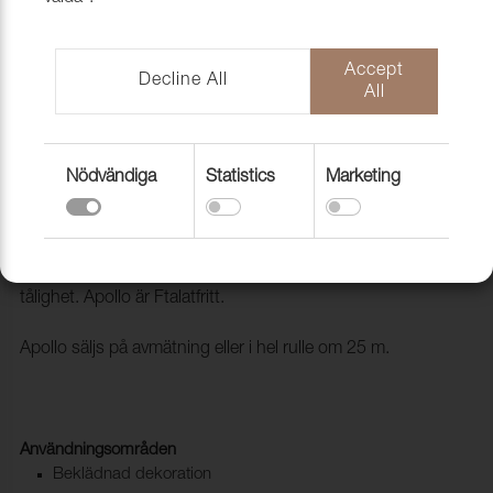
Accept
Decline All
All
Konstläder Apollo 887 Eggshell
Nödvändiga
Statistics
Marketing
2130119
Apollo är en klassiker och storsäljare när det gäller
konstläder. Användningsområden är exempelvis inredning till
båt och bil eller där det krävs ett material som har hög
tålighet. Apollo är Ftalatfritt.
Apollo säljs på avmätning eller i hel rulle om 25 m.
Användningsområden
Beklädnad dekoration