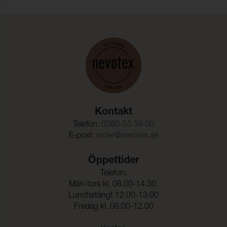
Rivstyrka Väft:
24 N (ISO 4674-1)
Biokompatibilitet:
(ISO 10993-5)
Vattenpelare:
200 cmwc (ISO 811)
Vidhäftning – Ytfinish
39 N/5cm (ISO 2411)
Varp:
Vidhäftning – Ytfinish
30 N/5cm (ISO 2411)
Väft:
Säkerhetsregler leksaker:
(EN 71-3 )
Kontakt
Telefon:
0380-55 38 00
E-post:
order@nevotex.se
Öppettider
Telefon:
Mån-tors kl. 08.00-14.30
Lunchstängt 12.00-13.00
Fredag kl. 08.00-12.00